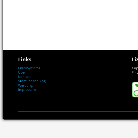
Links
Li
EntekSystems
Cop
Über
* = 
Kontakt
StoreShelter Blog
Werbung
Impressum