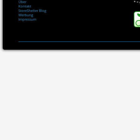
Über
* = 
Kontakt
StoreShelter Blog
Werbung
Impressum