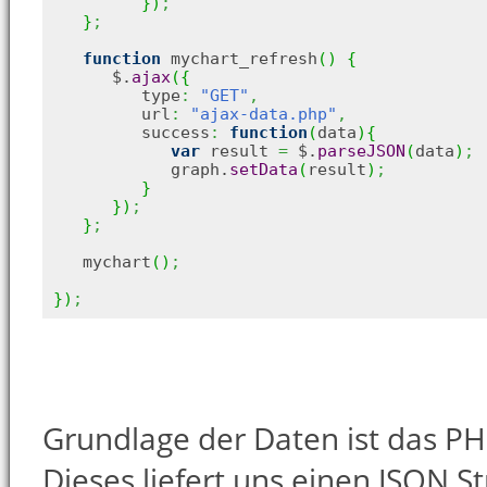
}
)
;
}
;
function
 mychart_refresh
(
)
{
      $.
ajax
(
{
         type
:
"GET"
,
         url
:
"ajax-data.php"
,
         success
:
function
(
data
)
{
var
 result 
=
 $.
parseJSON
(
data
)
;
            graph.
setData
(
result
)
;
}
}
)
;
}
;
   mychart
(
)
;
}
)
;
Grundlage der Daten ist das PH
Dieses liefert uns einen JSON S