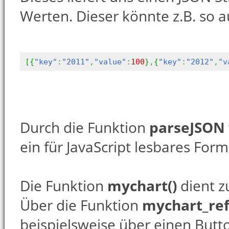
Werten. Dieser könnte z.B. so 
[
{
"key"
:
"2011"
,
"value"
:
100
}
,
{
"key"
:
"2012"
,
"v
Durch die Funktion
parseJSON
ein für JavaScript lesbares Form
Die Funktion
mychart()
dient zu
Über die Funktion
mychart_ref
beispielsweise über einen Butt