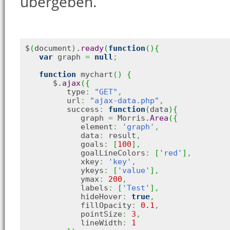
übergeben.
$
(
document
)
.
ready
(
function
(
)
{
var
 graph 
=
null
;
function
 mychart
(
)
{
      $.
ajax
(
{
         type
:
"GET"
,
         url
:
"ajax-data.php"
,
         success
:
function
(
data
)
{
            graph 
=
 Morris.
Area
(
{
            element
:
'graph'
,
            data
:
 result
,
            goals
:
[
100
]
,
            goalLineColors
:
[
'red'
]
,
            xkey
:
'key'
,
            ykeys
:
[
'value'
]
,
            ymax
:
200
,
            labels
:
[
'Test'
]
,
            hideHover
:
true
,
            fillOpacity
:
0.1
,
            pointSize
:
3
,
            lineWidth
:
1