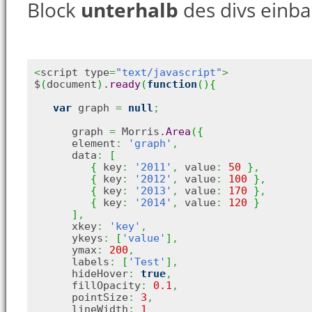
Block
unterhalb
des divs einb
<
script type
=
"text/javascript"
>
$
(
document
)
.
ready
(
function
(
)
{
var
 graph 
=
null
;
      graph 
=
 Morris.
Area
(
{
      element
:
'graph'
,
      data
:
[
{
 key
:
'2011'
,
 value
:
50
}
,
{
 key
:
'2012'
,
 value
:
100
}
,
{
 key
:
'2013'
,
 value
:
170
}
,
{
 key
:
'2014'
,
 value
:
120
}
]
,
      xkey
:
'key'
,
      ykeys
:
[
'value'
]
,
      ymax
:
200
,
      labels
:
[
'Test'
]
,
      hideHover
:
true
,
      fillOpacity
:
0.1
,
      pointSize
:
3
,
      lineWidth
:
1