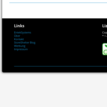
Links
Li
EntekSystems
Cop
Über
* = 
Kontakt
StoreShelter Blog
Werbung
Impressum