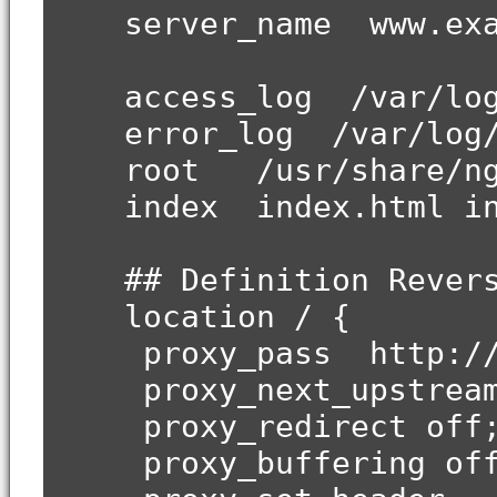
server_name www.exam
access_log /var/log/n
error_log /var/log/ng
root /usr/share/ngi
index index.html ind
## Definition Revers
location / {
proxy_pass http://se
proxy_next_upstream er
proxy_redirect off
proxy_buffering off