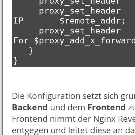
proxy_set_hea
proxy_set_heade
IP $remote_addr;
proxy_set_header
For $proxy_add_x_forwar
}
}
Die Konfiguration setzt sich g
Backend
und dem
Frontend
z
Frontend nimmt der Nginx Reve
entgegen und leitet diese an d