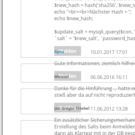
$new_hash = hash('sha256', $new_sa
echo "<br><br>Nächster Hash = ";
echo $new_hash;
$update_salt = mysqli_query($con,
`salt` = '$new_salt', `password_has
Melden
Ayna
10.01.2017 17:01
Gute Informationen, ziemlich hilfre
Melden
Wenzel
06.06.2016 16:11
Danke für die Hinführung ... hatte 
stieß aber da auf nicht reproduzier
Melden
Jan Gregor Triebel
11.06.2012 13:28
Ein zusätzlicher Sicherungsmechani
Erstellung des Salts beim Anmelden
dann als Klartext mit in der DB ge