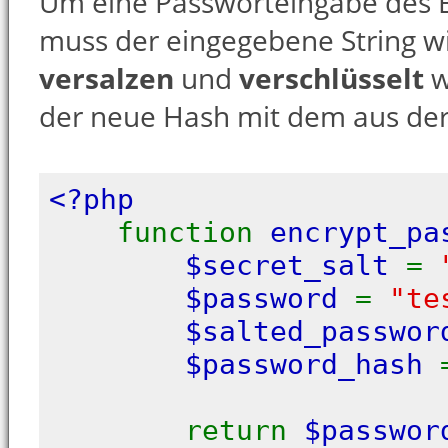
Um eine Passworteingabe des 
muss der eingegebene String wi
versalzen
und
verschlüsselt
w
der neue Hash mit dem aus de
<?php
function
encrypt_pa
$secret_salt
=
$password
=
"te
$salted_passwo
$password_hash
return
$passwor