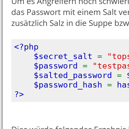
Um es Angreifern noch schwier
das Passwort mit einem Salt ve
zusätzlich Salz in die Suppe bz
<?php
$secret_salt
=
"top
$password
=
"testpa
$salted_password
=
$password_hash
=
ha
?>