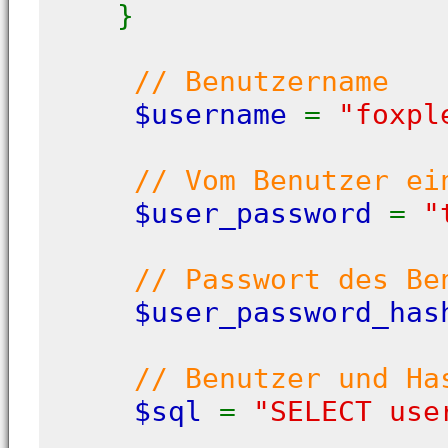
}
// Benutzername
$username
=
"foxpl
// Vom Benutzer ei
$user_password
=
"
// Passwort des Be
$user_password_ha
// Benutzer und Ha
$sql
=
"SELECT use