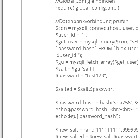
//Global Config einbinden
require('global_config.php');
//Datenbankverbindung prüfen
$con = mysqli_connect(host, user, p
$user_id = '1';
$get_user = mysqli_query($con, "SE
`password_hash` FROM `blox_user
'$user_id'");
$gu = mysqli_fetch_array($get_user)
$salt = $gu['salt'];
$passwort = "test123";
$salted = $salt.$passwort;
$password_hash = hash('sha256', $s
echo $password_hash."<br><br>= "
echo $gu['password_hash'];
$new_salt = rand(111111111,999999
$new_salted = $new_salt.$passwort