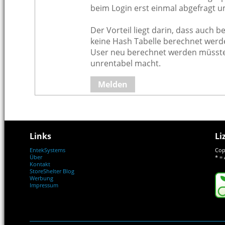
beim Login erst einmal abgefragt 
Der Vorteil liegt darin, dass auch 
keine Hash Tabelle berechnet werd
User neu berechnet werden müsst
unrentabel macht.
Melden
Links
Li
EntekSystems
Cop
Über
* = 
Kontakt
StoreShelter Blog
Werbung
Impressum