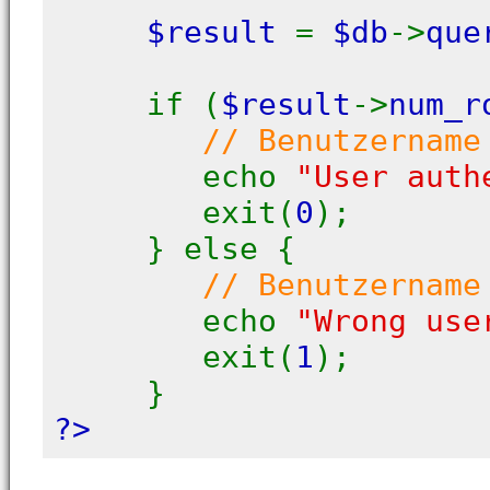
$result
=
$db
->
que
if (
$result
->
num_
// Benutzername
echo
"User auth
exit(
0
);
} else {
// Benutzername
echo
"Wrong use
exit(
1
);
}
?>