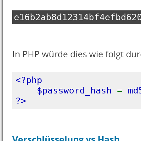
e16b2ab8d12314bf4efbd62
In PHP würde dies wie folgt du
<?php
$password_hash
=
md
?>
Verschlüsselung vs Hash