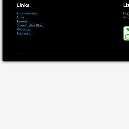
Links
Li
EntekSystems
Cop
Über
* = 
Kontakt
StoreShelter Blog
Werbung
Impressum