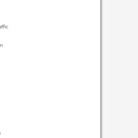
ffic
en
n