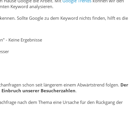
em Hause Google die Arbeit. Mit
Google Trends
können wir den
mten Keyword analysieren.
 kennen. Sollte Google zu dem Keyword nichts finden, hilft es die
n" - Keine Ergebnisse
esser
uchanfragen schon seit längerem einem Abwärtstrend folgen.
Der
n Einbruch unserer Besucherzahlen
.
 Nachfrage nach dem Thema eine Ursache für den Rückgang der