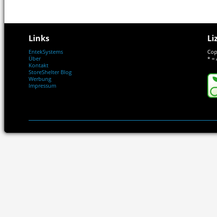
Links
Li
EntekSystems
Cop
Über
* = 
Kontakt
StoreShelter Blog
Werbung
Impressum