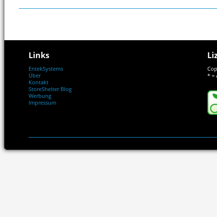
Links
Li
EntekSystems
Cop
Über
* = 
Kontakt
StoreShelter Blog
Werbung
Impressum