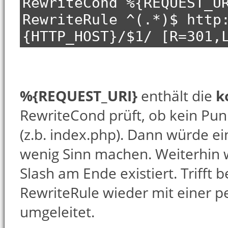
RewriteCond %{REQUEST_U
RewriteRule ^(.*)$ http
{HTTP_HOST}/$1/ [R=301,
%{REQUEST_URI}
enthält die
k
RewriteCond prüft, ob kein Pu
(z.b. index.php). Dann würde e
wenig Sinn machen. Weiterhin w
Slash am Ende existiert. Trifft b
RewriteRule wieder mit einer 
umgeleitet.