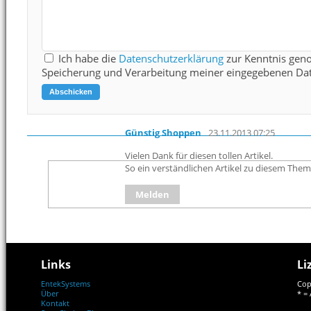
Ich habe die
Datenschutzerklärung
zur Kenntnis gen
Speicherung und Verarbeitung meiner eingegebenen Dat
Günstig Shoppen
23.11.2013 07:25
Vielen Dank für diesen tollen Artikel.
So ein verständlichen Artikel zu diesem Them
Melden
Links
Li
EntekSystems
Cop
Über
* = 
Kontakt