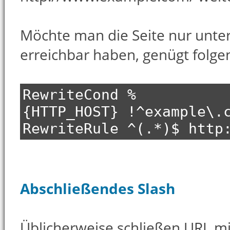
Möchte man die Seite nur unte
erreichbar haben, genügt folge
RewriteCond %
{HTTP_HOST} !^example\.
RewriteRule ^(.*)$ http
Abschließendes Slash
Üblicherweise schließen URL mit