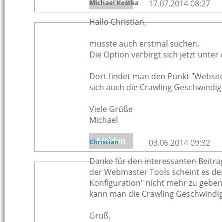
Melden
Michael Kostka
17.07.2014 08:27
Hallo Christian,
musste auch erstmal suchen.
Die Option verbirgt sich jetzt unte
Dort findet man den Punkt "Website-
sich auch die Crawling Geschwindigk
Viele Grüße
Michael
Melden
Christian
03.06.2014 09:32
Danke für den interessanten Beitrag
der Webmaster Tools scheint es de
Konfiguration" nicht mehr zu geben.
kann man die Crawling Geschwindig
Gruß,