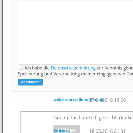
Ich habe die
Datenschutzerklärung
zur Kenntnis gen
Speicherung und Verarbeitung meiner eingegebenen Dat
websiteerstellenonline.de
27.04.2018 13:06
Genau das habe ich gesucht, danke
Melden
Andreas
18.05.2016 21:31