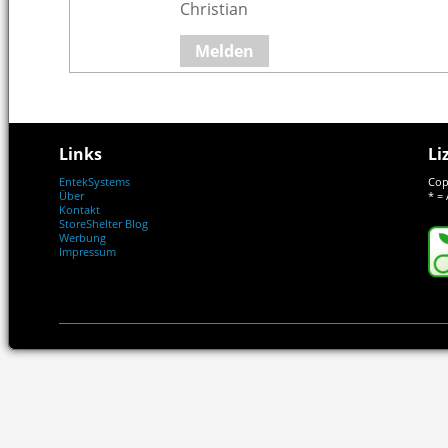
Christian
Melden
Links
Li
EntekSystems
Cop
Über
* = 
Kontakt
StoreShelter Blog
Werbung
Impressum